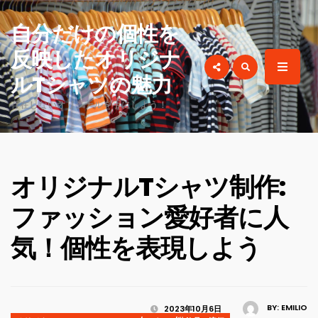
for:
自分だけの個性を
反映したオリジナ
ルTシャツの魅力
存在しないオリジナルを手にしよう！
オリジナルTシャツ制作:
ファッション愛好者に人
気！個性を表現しよう
BY:
EMILIO
2023年10月6日