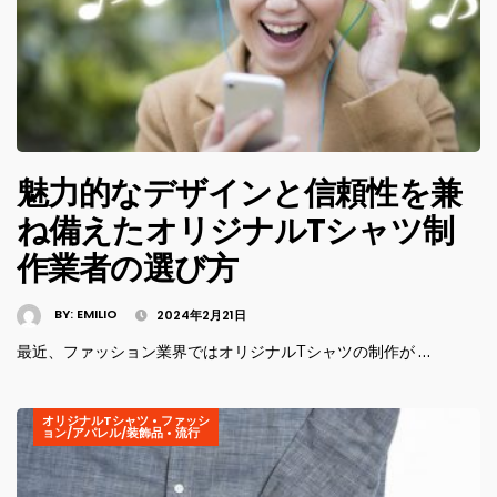
魅力的なデザインと信頼性を兼
ね備えたオリジナルTシャツ制
作業者の選び方
BY:
EMILIO
2024年2月21日
最近、ファッション業界ではオリジナルTシャツの制作が …
オリジナルTシャツ
•
ファッシ
ョン/アパレル/装飾品
•
流行