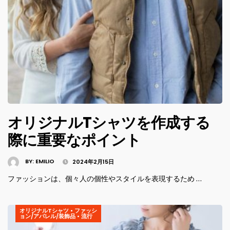
オリジナルTシャツを作成する
際に重要なポイント
BY:
EMILIO
2024年2月15日
ファッションは、個々人の個性やスタイルを表現するため …
オリジナルTシャツ
•
ファッシ
ョン/アパレル/装飾品
•
流行