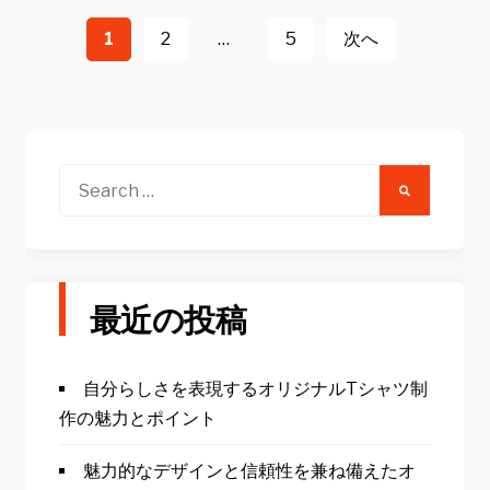
投
稿
1
2
…
5
次へ
ナ
ビ
ゲ
ー
Search
for:
シ
ョ
ン
最近の投稿
自分らしさを表現するオリジナルTシャツ制
作の魅力とポイント
魅力的なデザインと信頼性を兼ね備えたオ