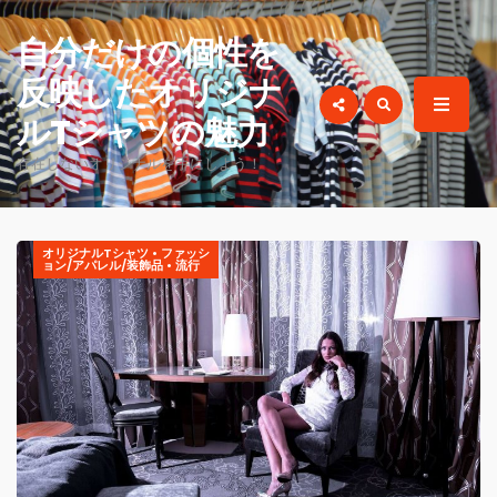
for:
自分だけの個性を
反映したオリジナ
ルTシャツの魅力
存在しないオリジナルを手にしよう！
オリジナルTシャツ
•
ファッシ
ョン/アパレル/装飾品
•
流行