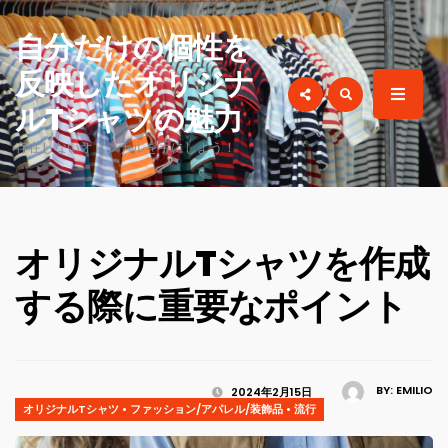
for:
自分だけの個性を
反映したオリジナ
ルTシャツの魅力
存在しないオリジナルを手にしよう！
オリジナルTシャツを作成
する際に重要なポイント
BY:
EMILIO
2024年2月15日
オリジナルTシャツ
•
ファッション/アパレル/装飾品
•
流行