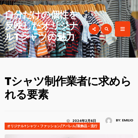
for:
自分だけの個性を
反映したオリジナ
ルTシャツの魅力
存在しないオリジナルを手にしよう！
Tシャツ制作業者に求めら
れる要素
BY:
EMILIO
2024年2月6日
オリジナルTシャツ
•
ファッション/アパレル/装飾品
•
流行